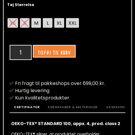
Tøj Størrelse
XS
S
M
L
XL
XXL
TILFØJ TIL KURV
✅ Fri fragt til pakkeshops over 699,00 kr.
✅ Hurtig levering
✅ Kun kvalitetsprodukter
CERTIFIKATER
EGENSKABER & MATERIALER
VASKEANVISNI
OEKO-TEX® STANDARD 100, appx. 4, prod. class 2
OEKO-TEX® sikrer, at produktet over­­holder