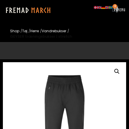
0
|
MENU
/
/
/
/
Shop
Tøj
Herre
Vandrebukser
GEYSER træningsbukser | stretch