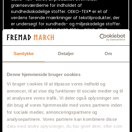
grænseværdierne for indholdet af
sundhedsskadelige stoffer. OEKO-TEX® er et af
verdens førende mærkninger af tekstilprodukter, der
er undersøgt for sundheds- og miljøskadelige stoffer.
Tøj mærket med STANDARD 100 by OEKO-TEX® er
underlagt krav om pH værdi og om indhold af
eksempelvis pesticider og tungmetaller i tøjet.
Samtykke
Detaljer
Om
Denne hjemmeside bruger cookies
RELATEREDE VARER
Vi bruger cookies til at tilpasse vores indhold og
annoncer, til at vise dig funktioner til sociale medier og til
at analysere vores trafik. Vi deler også oplysninger om
din brug af vores hjemmeside med vores partnere inden
for sociale medier, annonceringspartnere og
analysepartnere. Vores partnere kan kombinere disse
data med andre oplysninger, du har givet dem, eller som