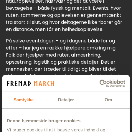
naturoplevelser, nærvær og det at være i
bevægelse – både fysisk og mentalt. Events, hvor
ruten, rammerne og oplevelsen er gennemtænkt
fra start til slut, og hvor deltagerne ikke “bare” går
en distance, men får en helhedsoplevelse.
På selve eventdagen – og i dagene både før og
efter – har jeg en række hjælpere omkring mig.
Folk der hjælper med ruter, afmærkning,
opsætning, logistik og praktiske detaljer. Det er
mennesker, der træder til tidligt og bliver til det
sidste, så deltagerne kan fokusere på det vigtigste:
at gå.
Jeg kan også lide at tænke ud af boksen.
Samtykke
Detaljer
Om
Derfor udvikler jeg konstant nye formater, der
udfordrer den klassiske måde at tænke
vandreevents på. Det gør jeg blandt andet med
Denne hjemmeside bruger cookies
Hell Walk – et kompromisløst koncept, der tester
både fysik og mindset – og med et helt nyt 100 km-
Vi bruger cookies til at tilpasse vores indhold og