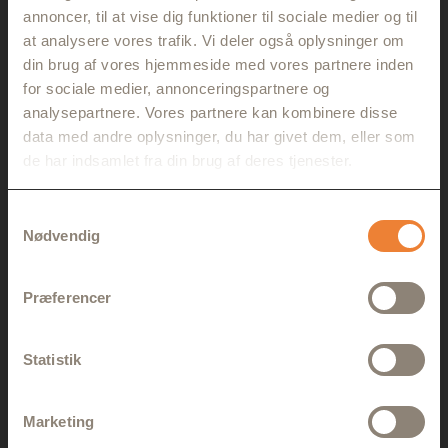
vandrekoncept, som snart ser dagens lys.
annoncer, til at vise dig funktioner til sociale medier og til
at analysere vores trafik. Vi deler også oplysninger om
din brug af vores hjemmeside med vores partnere inden
for sociale medier, annonceringspartnere og
analysepartnere. Vores partnere kan kombinere disse
RETUR TIL DANMARKSKORTET
data med andre oplysninger, du har givet dem, eller som
de har indsamlet fra din brug af deres tjenester.
Samtykkevalg
Nødvendig
Præferencer
Statistik
Gå ikke glip af noget
Marketing
Få de seneste nyheder om Fremad March og nye