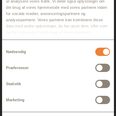
at analysere vores trafik. Vi deler også oplysninger om
din brug af vores hjemmeside med vores partnere inden
for sociale medier, annonceringspartnere og
analysepartnere. Vores partnere kan kombinere disse
data med andre oplysninger, du har givet dem, eller som
de har indsamlet fra din brug af deres tjenester.
TILMELD NYHEDSBREV
Samtykkevalg
Nødvendig
Præferencer
Statistik
KONTAKT
Marketing
Brian Damsgaard
+45 20 71 32 33