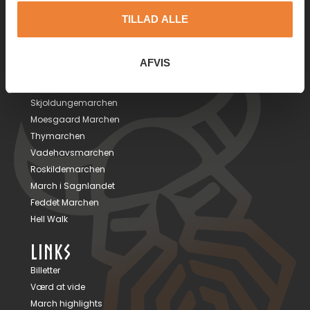
kontakt@fremadmarch.dk
TILLAD ALLE
MARCHER
AFVIS
Kongemarchen
Mols Bjerge Marchen
Skjoldungemarchen
Moesgaard Marchen
Thymarchen
Vadehavsmarchen
Roskildemarchen
March i Sagnlandet
Feddet Marchen
Hell Walk
LINKS
Billetter
Værd at vide
March highlights