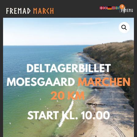
0
|
MENU