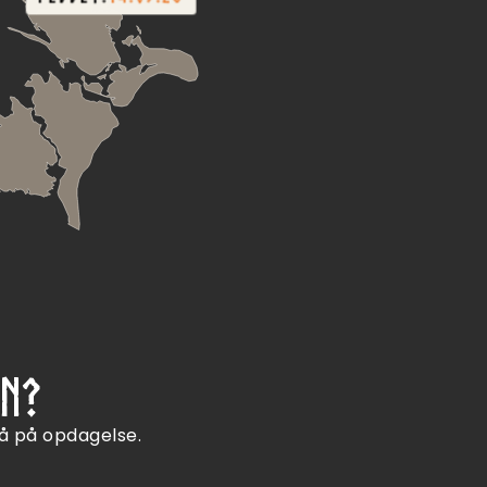
N?
å på opdagelse.