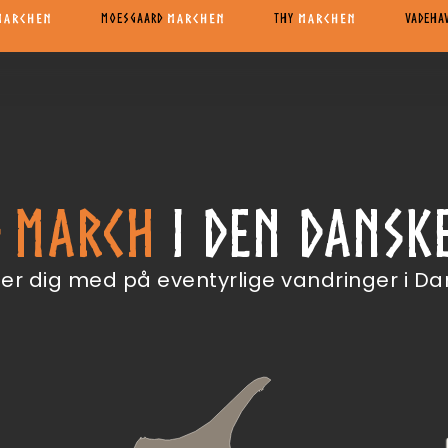
MOESGAARD
THY
VADEHA
D MARCH
I DEN DANSK
r dig med på eventyrlige vandringer i Dan