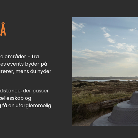
Å
e områder – fra
ores events byder på
irerer, mens du nyder
 distance, der passer
fællesskab og
g få en uforglemmelig