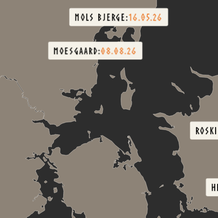
MOLS BJERGE:
16.05.26
MOESGAARD:
08.08.26
ROSKI
H