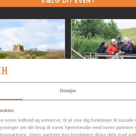
VÆLG DIT EVENT
Detaljer
 BJERGE
MARCHEN
SKJOLDUNGE
MAR
rdag d. 16. maj 2026
Lørdag d. 13. juni 2
ookies
LÆS MERE HER
LÆS MERE HER
se vores indhold og annoncer, til at vise dig funktioner til sociale
oplysninger om din brug af vores hjemmeside med vores partnere i
ysepartnere. Vores partnere kan kombinere disse data med andr