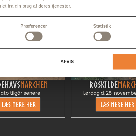
et fra din brug af deres tjenester.
Præferencer
Statistik
AFVIS
DEHAVS
MARCHEN
ROSKILDE
MARC
ato tilgår senere
Lørdag d. 28. novemb
LÆS MERE HER
LÆS MERE HER