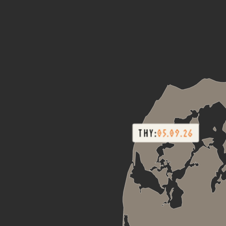
THY:
05.09.26