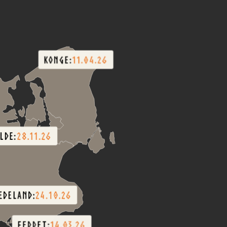
KONGE:
11.04.26
LDE:
28.11.26
EDELAND:
24.10.26
FEDDET:
14.03.26