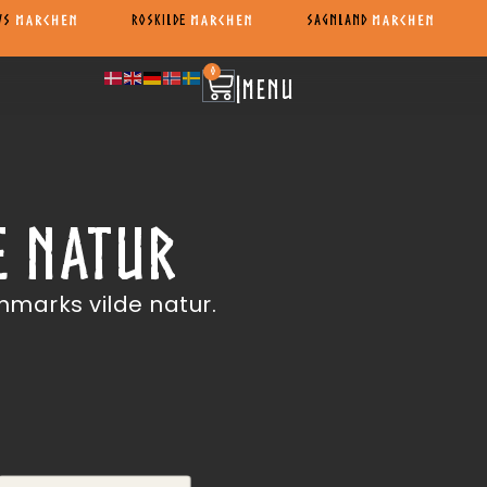
VS
ROSKILDE
SAGNLAND
0
|
MENU
E NATUR
marks vilde natur.