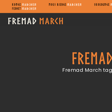
KONGE
MOLS BJERGE
SKOLDUNGE
FEDDET
FREMA
Fremad March tage