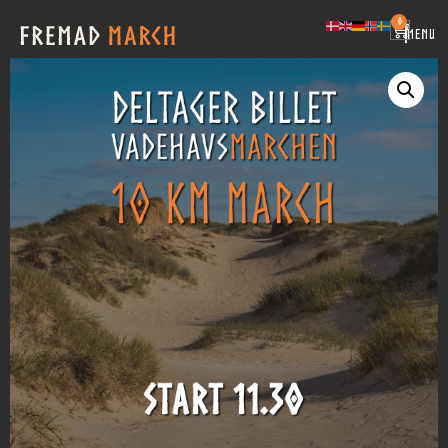
0
|
MENU