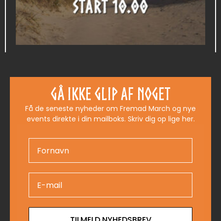
35 KM VADEHAVSMARCHEN
395,00
kr.
Gå ikke glip af noget
Få de seneste nyheder om Fremad March og nye
Læs mere
events direkte i din mailboks. Skriv dig op lige her.
TILMELD NYHEDSBREV