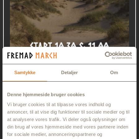
Samtykke
Detaljer
Om
20 KM VADEHAVSMARCHEN – 10.30
360,00
kr.
Denne hjemmeside bruger cookies
Vi bruger cookies til at tilpasse vores indhold og
annoncer, til at vise dig funktioner til sociale medier og til
Læs mere
at analysere vores trafik. Vi deler også oplysninger om
din brug af vores hjemmeside med vores partnere inden
for sociale medier, annonceringspartnere og