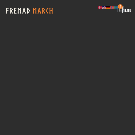
0
|
MENU