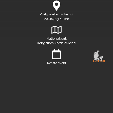
Vælg mellem ruter på
20, 40, og 60 km
Nationalpark
Kongernes Nordsjælland
GÅ TIL KORT
Næste event
lørdag d. 11. april 2026
ER DIN NÆSTE VANDREOPLEVELSE
KONGEMARCHEN?