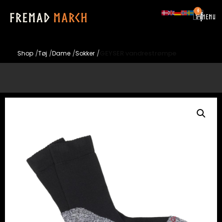
0
|
MENU
/
/
/
/
GEYSER vandrestrømpe
Shop
Tøj
Dame
Sokker