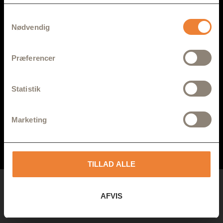
Samtykkevalg
Nødvendig
Præferencer
Statistik
GEYSER T-SHIRT | ESSENTIAL | AZUR
GEYSER T
Marketing
199,00
kr.
199,00
k
SE PRODUKT
TILLAD ALLE
AFVIS