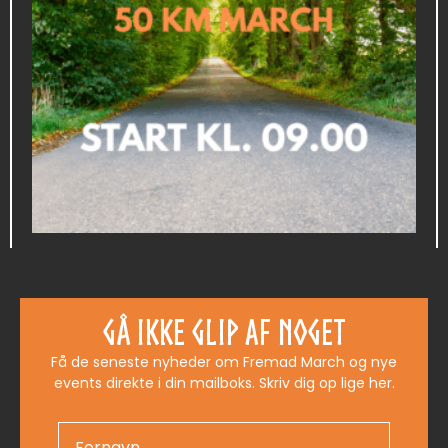
50 KM SKJOLDUNGEMARCHEN
449,00
kr.
Gå ikke glip af noget
Få de seneste nyheder om Fremad March og nye
Køb Billet
events direkte i din mailboks. Skriv dig op lige her.