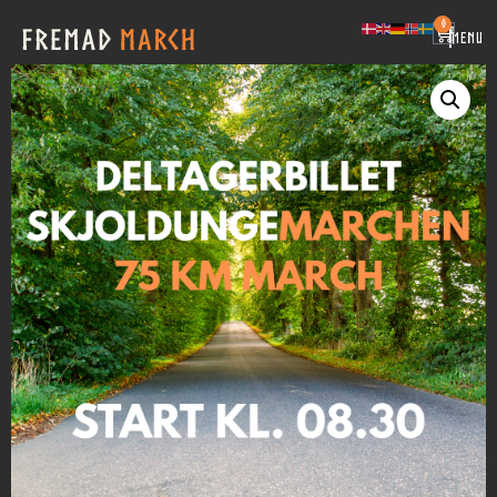
0
|
MENU