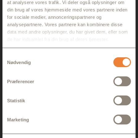
at analysere vores trafik. Vi deler også oplysninger om
din brug af vores hjemmeside med vores partnere inden
Køb Billet
for sociale medier, annonceringspartnere og
analysepartnere. Vores partnere kan kombinere disse
data med andre oplysninger, du har givet dem, eller som
de har indsamlet fra din brug af deres tjenester.
Samtykkevalg
Nødvendig
Præferencer
Statistik
Marketing