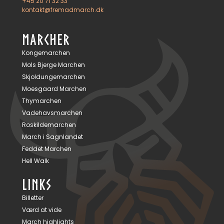
+45 20 71 32 33
kontakt@fremadmarch.dk
MARCHER
Kongemarchen
Mols Bjerge Marchen
Skjoldungemarchen
Moesgaard Marchen
Thymarchen
Vadehavsmarchen
Roskildemarchen
March i Sagnlandet
Feddet Marchen
Hell Walk
LINKS
Billetter
Værd at vide
March highlights