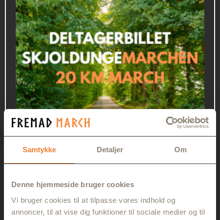
Samtykke
Detaljer
Om
Denne hjemmeside bruger cookies
20 KM SKJOLDUNGEMARCHEN
Vi bruger cookies til at tilpasse vores indhold og
annoncer, til at vise dig funktioner til sociale medier og til
365,00
kr.