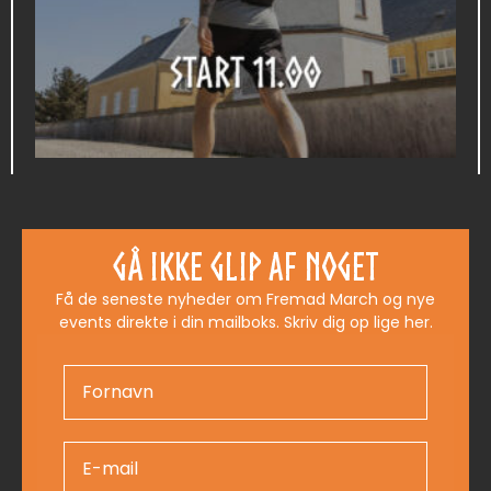
100 KM THYMARCHEN
595,00
kr.
Gå ikke glip af noget
Få de seneste nyheder om Fremad March og nye
Læs mere
events direkte i din mailboks. Skriv dig op lige her.