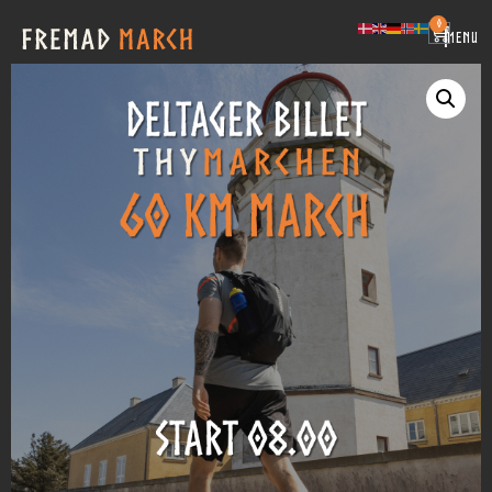
0
|
MENU