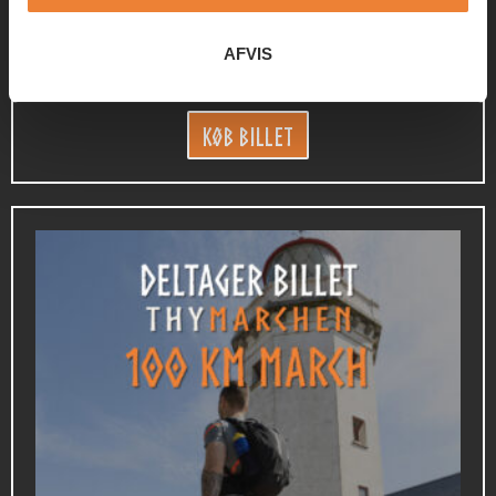
50 KM THYMARCHEN
AFVIS
449,00
kr.
Køb Billet