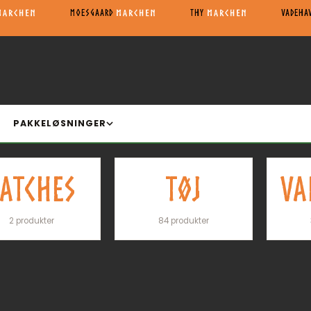
MOESGAARD
THY
VADEHA
PAKKELØSNINGER
PATCHES
TØJ
VA
2 produkter
84 produkter