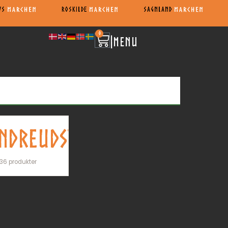
VS
ROSKILDE
SAGNLAND
0
|
MENU
NDREUDSTYR
36 produkter