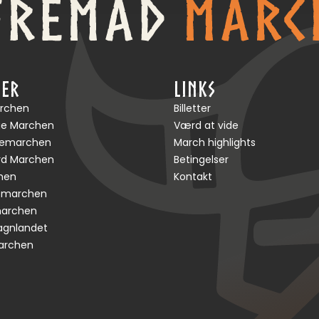
HER
LINKS
rchen
Billetter
rge Marchen
Værd at vide
gemarchen
March highlights
d Marchen
Betingelser
hen
Kontakt
smarchen
marchen
agnlandet
archen