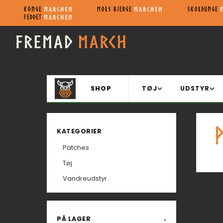
KONGE
MOLS BJERGE
SKOLDUNGE
FEDDET
SHOP
TØJ
UDSTYR
KATEGORIER
Patches
Tøj
Vandreudstyr
PÅ LAGER