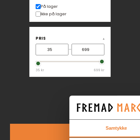
På lager
Ikke på lager
PRIS
–
35 kr
699 kr
Samtykke