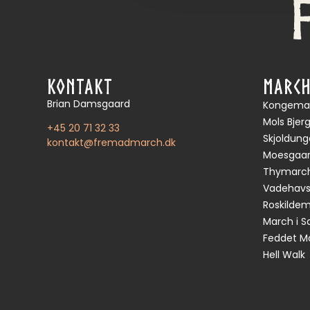
KONTAKT
MARC
Brian Damsgaard
Kongema
Mols Bje
+45 20 71 32 33
Skjoldun
kontakt@fremadmarch.dk
Moesgaar
Thymarc
Vadehav
Roskilde
March i S
Feddet M
Hell Walk