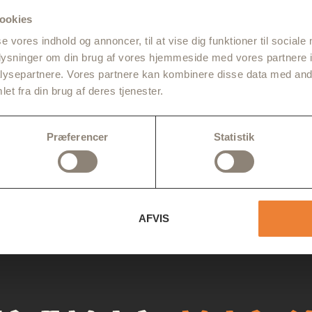
Gå ikke glip af noget
ookies
se vores indhold og annoncer, til at vise dig funktioner til sociale
Få de seneste nyheder om Fremad March og nye events
oplysninger om din brug af vores hjemmeside med vores partnere i
direkte i din mailboks. Skriv dig op lige her.
ysepartnere. Vores partnere kan kombinere disse data med andr
et fra din brug af deres tjenester.
TI
Præferencer
Statistik
AFVIS